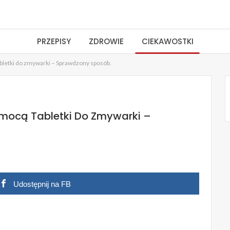
PRZEPISY
ZDROWIE
CIEKAWOSTKI
bletki do zmywarki – Sprawdzony sposób.
mocą Tabletki Do Zmywarki –
Udostępnij na FB