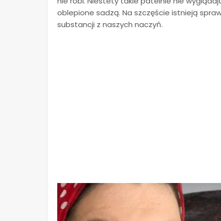
nie robi. Niestety takie patelnie nie wygląda
oblepione sadzą. Na szczęście istnieją spra
substancji z naszych naczyń.