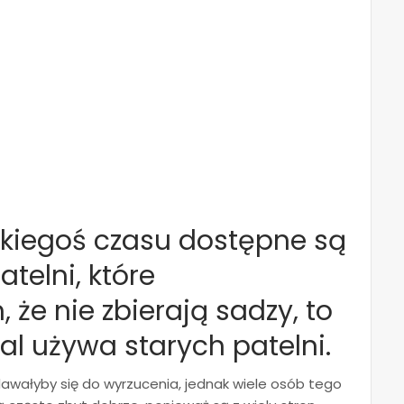
akiegoś czasu dostępne są
elni, które
 że nie zbierają sadzy, to
l używa starych patelni.
adawałyby się do wyrzucenia, jednak wiele osób tego