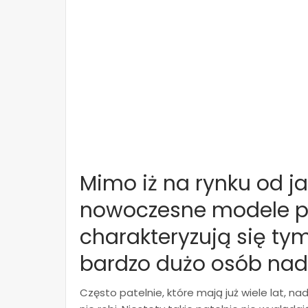
Mimo iż na rynku od j
nowoczesne modele pat
charakteryzują się tym,
bardzo dużo osób nada
Często patelnie, które mają już wiele lat, n