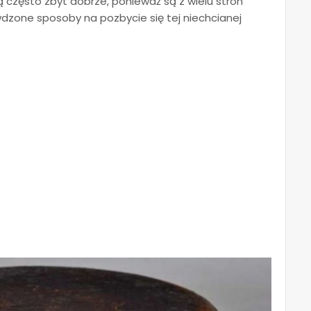
ją często zbyt dobrze, ponieważ są z wielu stron
wdzone sposoby na pozbycie się tej niechcianej