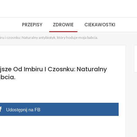
PRZEPISY
ZDROWIE
CIEKAWOSTKI
biru i czosnku: Naturalny antybiotyk, który hoduje moja babcia.
ejsze Od Imbiru I Czosnku: Naturalny
bcia.
Udostępnij na FB