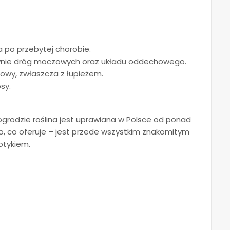
 po przebytej chorobie.
ównie dróg moczowych oraz układu oddechowego.
owy, zwłaszcza z łupieżem.
sy.
ogrodzie roślina jest uprawiana w Polsce od ponad
ko, co oferuje – jest przede wszystkim znakomitym
otykiem.