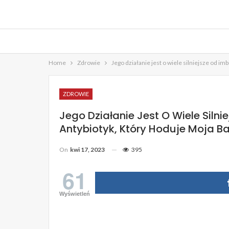
Home
Zdrowie
Jego działanie jest o wiele silniejsze od im
ZDROWIE
Jego Działanie Jest O Wiele Silni
Antybiotyk, Który Hoduje Moja Ba
On
kwi 17, 2023
395
61
Wyświetleń