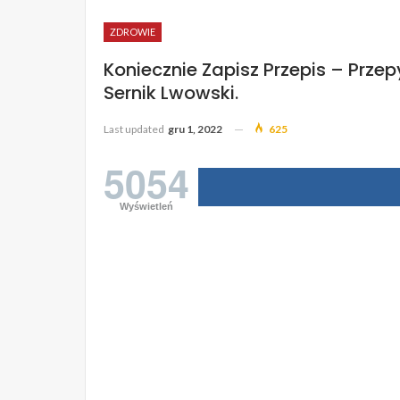
ZDROWIE
Koniecznie Zapisz Przepis – Prze
Sernik Lwowski.
Last updated
gru 1, 2022
625
5054
Wyświetleń