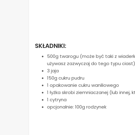
SKŁADNIKI:
500g twarogu (może być taki z wiaderka
używasz zazwyczaj do tego typu ciast
3 jaja
150g cukru pudru
1 opakowanie cukru waniliowego
1 łyżka skrobi ziemniaczanej (lub innej
1 cytryna
opcjonalnie: 100g rodzynek