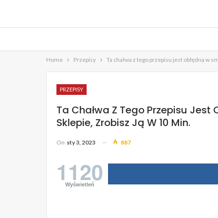
Home
Przepisy
Ta chałwa z tego przepisu jest obłędna w sma
PRZEPISY
Ta Chałwa Z Tego Przepisu Jest 
Sklepie, Zrobisz Ją W 10 Min.
On
sty 3, 2023
887
1120
Wyświetleń