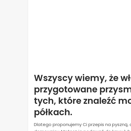
Wszyscy wiemy, że w
przygotowane przysma
tych, które znaleźć 
półkach.
Dlatego proponujemy Ci przepis na pyszną,