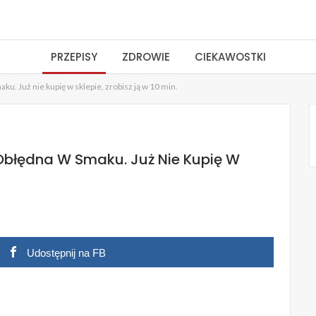
PRZEPISY
ZDROWIE
CIEKAWOSTKI
ku. Już nie kupię w sklepie, zrobisz ją w 10 min.
Obłędna W Smaku. Już Nie Kupię W
Udostępnij na FB