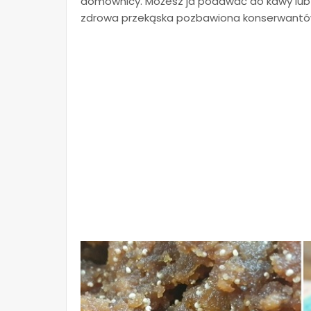
domownicy. Możesz ja podawać do kawy lub 
zdrowa przekąska pozbawiona konserwantów