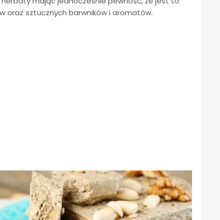
herbaty mając jednocześnie pewność, że jest to
 oraz sztucznych barwników i aromatów.