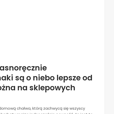
łasnoręcznie
ki są o niebo lepsze od
można na sklepowych
 domową chałwa, którą zachwycą się wszyscy