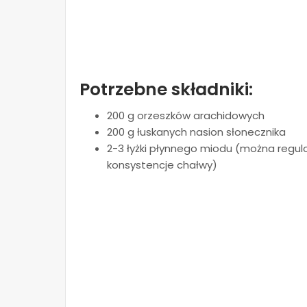
Potrzebne składniki:
200 g orzeszków arachidowych
200 g łuskanych nasion słonecznika
2-3 łyżki płynnego miodu (można regu
konsystencje chałwy)