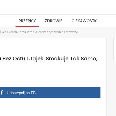
PRZEPISY
ZDROWIE
CIEKAWOSTKI
 jajek. Smakuje tak samo, a jest zdecydowanie zdrowszy.
 Bez Octu I Jajek. Smakuje Tak Samo,
Udostępnij na FB