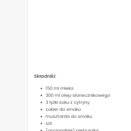
Składniki:
150 ml mleka
300 ml oleju słonecznikowego
3 łyżki soku z cytryny
cukier do smaku
musztarda do smaku
sól
(opcjonalnie) pietruszka