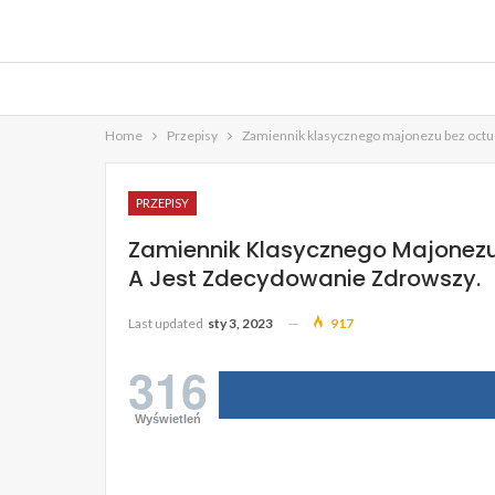
Home
Przepisy
Zamiennik klasycznego majonezu bez octu i
PRZEPISY
Zamiennik Klasycznego Majonezu
A Jest Zdecydowanie Zdrowszy.
Last updated
sty 3, 2023
917
316
Wyświetleń