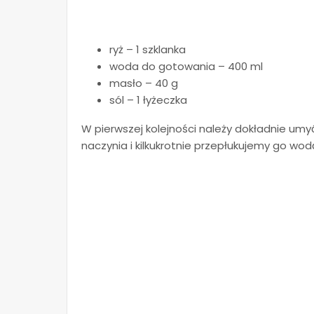
ryż – 1 szklanka
woda do gotowania – 400 ml
masło – 40 g
sól – 1 łyżeczka
W pierwszej kolejności należy dokładnie um
naczynia i kilkukrotnie przepłukujemy go w