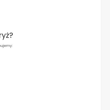
ryż?
bujemy: