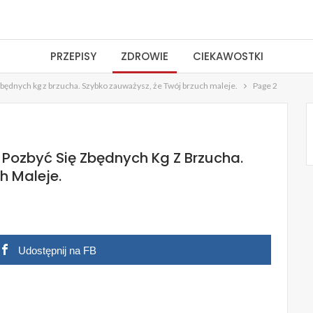
PRZEPISY
ZDROWIE
CIEKAWOSTKI
 zbędnych kg z brzucha. Szybko zauważysz, że Twój brzuch maleje.
Page 2
 Pozbyć Się Zbędnych Kg Z Brzucha.
h Maleje.
Udostępnij na FB