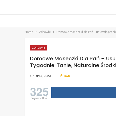
Home
Zdrowie
Domowe maseczki dla Pań – usuwają przebar
ZDROWIE
Domowe Maseczki Dla Pań – Usuw
Tygodnie. Tanie, Naturalne Środk
On
sty 3, 2023
568
325
Wyświetleń