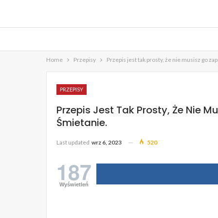
Home
Przepisy
Przepis jest tak prosty, że nie musisz go z
PRZEPISY
Przepis Jest Tak Prosty, Że Nie 
Śmietanie.
Last updated
wrz 6, 2023
520
187
Wyświetleń